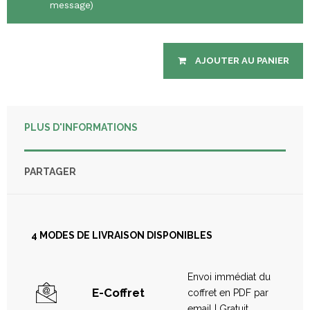
message)
Veuillez entrer le nom du bénéficiaire du bon cadeau
AJOUTER AU PANIER
Veuillez entrer votre nom
PLUS D'INFORMATIONS
Veuillez saisir votre message
PARTAGER
4 MODES DE LIVRAISON DISPONIBLES
Envoi immédiat du
E-Coffret
coffret en PDF par
email | Gratuit