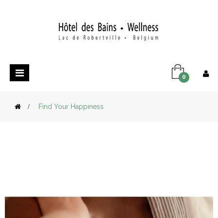
Basculer
0
la
navigation
>
Find Your Happiness