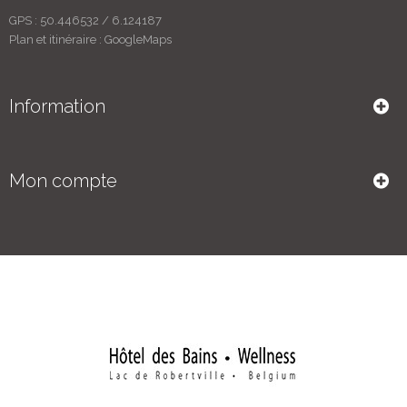
GPS :
50.446532
/
6.124187
Plan et itinéraire :
GoogleMaps
Information
Mon compte