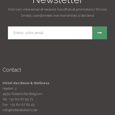
Inscrivez votre email et recevez nos offres et promotions ! (Envois
limités, coordonnées non-transmises à des tiers)
Contact
Hôtel des Bains & Wellness
Haelen, 2
4950 Robertville Belgium
Tel :
+32 80 67 95 71
Fax :
+32 80 67 81 43
info@hoteldesbains.be